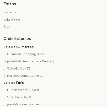
Extras
Serviços
Loja Online
Blog
Onde Estamos
Loja de Guimarães
GuimarãeShopping | Piso 0
Loja 146/148 (em frente à Worten)
916 915 557 (*)
geral@bloomcreative.pt
Loja de Fafe
E.Leclerc Fafe | Loja 10
915 956 706 (*)
geral@bloomcreative.pt