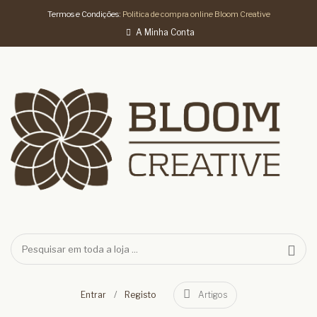
Termos e Condições:
Politica de compra online Bloom Creative
A Minha Conta
/
Entrar
Registo
Artigos