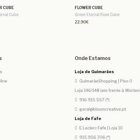
R CUBE
FLOWER CUBE
ernal Cube
Green Eternal Rose Cube
22.90€
s
Onde Estamos
os
Loja de Guimarães
line
GuimarãeShopping | Piso 0
Loja 146/148 (em frente à Worten
916 915 557 (*)
geral@bloomcreative.pt
Loja de Fafe
E.Leclerc Fafe | Loja 10
915 956 706 (*)