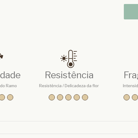
idade
Resistência
Fra
 do Ramo
Resistência / Delicadeza da flor
Intensi