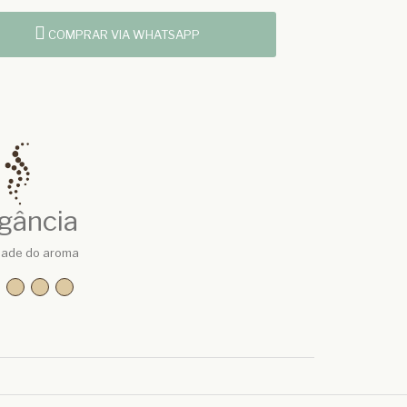
COMPRAR VIA WHATSAPP
gância
dade do aroma