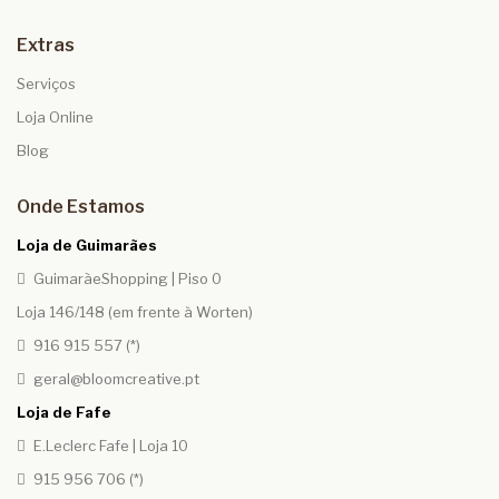
Extras
Serviços
Loja Online
Blog
Onde Estamos
Loja de Guimarães
GuimarãeShopping | Piso 0
Loja 146/148 (em frente à Worten)
916 915 557 (*)
geral@bloomcreative.pt
Loja de Fafe
E.Leclerc Fafe | Loja 10
915 956 706 (*)