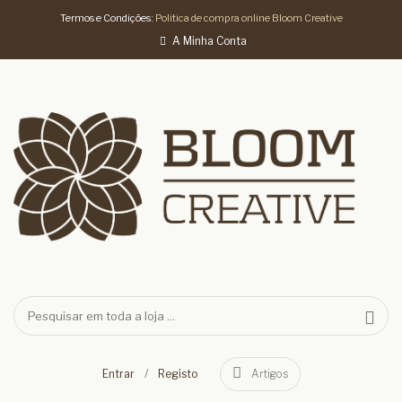
Termos e Condições:
Politica de compra online Bloom Creative
A Minha Conta
/
Entrar
Registo
Artigos