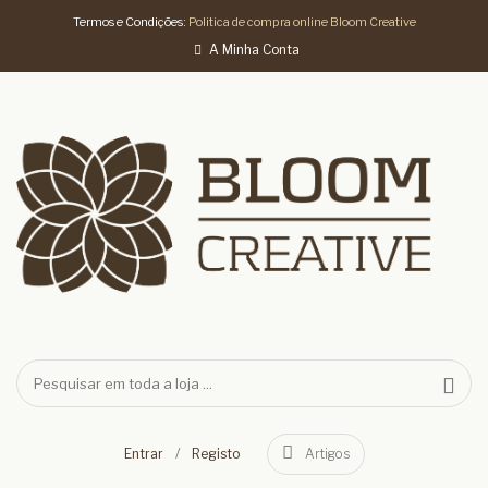
Termos e Condições:
Politica de compra online Bloom Creative
A Minha Conta
/
Entrar
Registo
Artigos