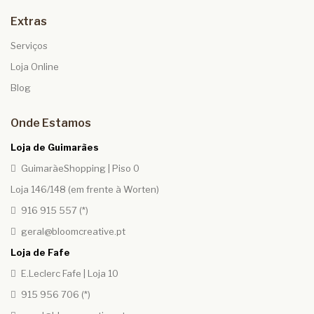
Extras
Serviços
Loja Online
Blog
Onde Estamos
Loja de Guimarães
GuimarãeShopping | Piso 0
Loja 146/148 (em frente à Worten)
916 915 557 (*)
geral@bloomcreative.pt
Loja de Fafe
E.Leclerc Fafe | Loja 10
915 956 706 (*)